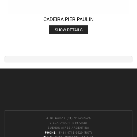
CADEIRA PIER PAULIN
SHOW DETAILS
J. DE GARAY (91) Nº 523/525
VILLA LYNCH - B1672ADI
BUENOS AIRES ARGENTINA
PHONE
: +5411 4713-9520 (ROT)