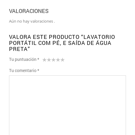
VALORACIONES
Aún no hay valoraciones .
VALORA ESTE PRODUCTO “LAVATORIO
PORTÁTIL COM PÉ, E SAÍDA DE ÁGUA
PRETA”
Tu puntuación
*
1
2 of
3 of 5
4 of 5
5 of 5 stars
Tu comentario
*
of
5
stars
stars
5
stars
stars