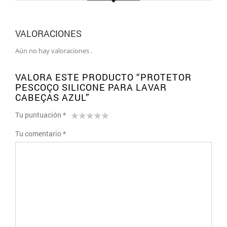
VALORACIONES
Aún no hay valoraciones .
VALORA ESTE PRODUCTO “PROTETOR
PESCOÇO SILICONE PARA LAVAR
CABEÇAS AZUL”
Tu puntuación
*
1
2 of
3 of 5
4 of 5
5 of 5 stars
Tu comentario
*
of
5
stars
stars
5
stars
stars