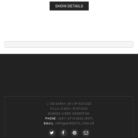
SHOW DETAILS
J. DE GARAY (91) Nº 523/525
VILLA LYNCH - B1672ADI
BUENOS AIRES ARGENTINA
PHONE
: +5411 4713-9520 (ROT)
EMAIL
:
INFO@EUROSTIL.COM.AR