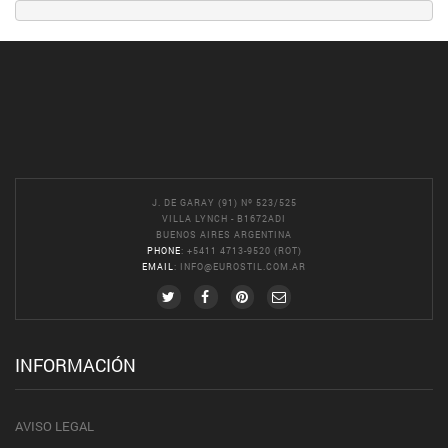
J. DE GARAY (91) Nº 523/525
VILLA LYNCH - B1672ADI
BUENOS AIRES ARGENTINA
PHONE
: +5411 4713-9520 (ROT)
EMAIL
:
INFO@EUROSTIL.COM.AR
INFORMACIÓN
AVISO LEGAL