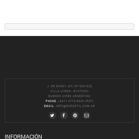
J. DE GARAY (91) Nº 523/525
VILLA LYNCH - B1672ADI
BUENOS AIRES ARGENTINA
PHONE
: +5411 4713-9520 (ROT)
EMAIL
:
INFO@EUROSTIL.COM.AR
INFORMACIÓN