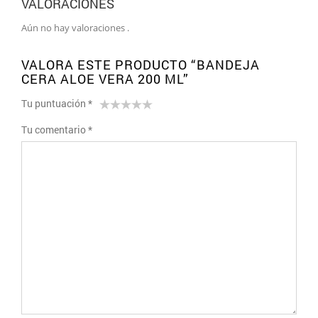
VALORACIONES
Aún no hay valoraciones .
VALORA ESTE PRODUCTO “BANDEJA
CERA ALOE VERA 200 ML”
Tu puntuación
*
1
2 of
3 of 5
4 of 5
5 of 5 stars
Tu comentario
*
of
5
stars
stars
5
stars
stars