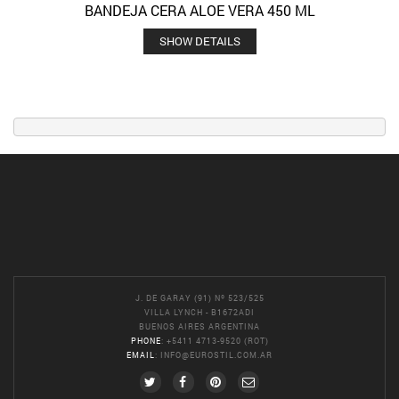
BANDEJA CERA ALOE VERA 450 ML
SHOW DETAILS
J. DE GARAY (91) Nº 523/525
VILLA LYNCH - B1672ADI
BUENOS AIRES ARGENTINA
PHONE
: +5411 4713-9520 (ROT)
EMAIL
:
INFO@EUROSTIL.COM.AR