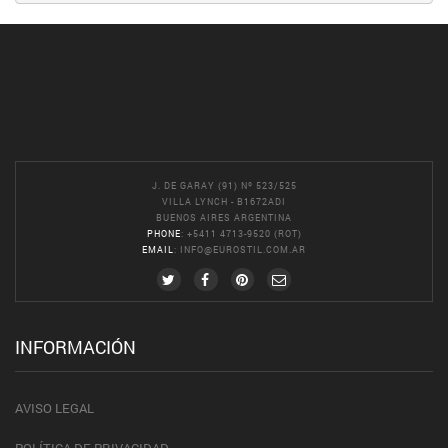
J. DE GARAY (91) Nº 523/525
VILLA LYNCH - B1672ADI
BUENOS AIRES ARGENTINA
PHONE
: +5411 4713-9520 (ROT)
EMAIL
:
INFO@EUROSTIL.COM.AR
INFORMACIÓN
AVISO LEGAL