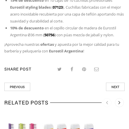
15% de descuento
en 10 cajas de 10 cuchillas profesionales
Eurostil styling blades
(
07123
). Cuchillas fabricadas con el mejor
acero inoxidable recubierta por una capa de teflón aportando más
suavidad y durabilidad al corte.
10% de descuento
en el cepillo circular de madera de Eurostil
Argentina Ø36 mm
(
50756
)
con púas mezcla de jabalí y nylon.
¡Aprovecha nuestras
ofertas
y apuesta por la mejor calidad para tu
barbería y peluquería con
Eurostil
Argentina
!
SHARE POST
PREVIOUS
NEXT
RELATED POSTS