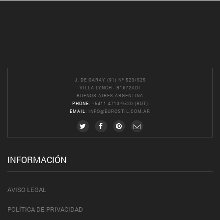
J. DE GARAY (91) Nº 523/525
VILLA LYNCH - B1672ADI
BUENOS AIRES ARGENTINA
PHONE
: +5411 4713-9520 (ROT)
EMAIL
:
INFO@EUROSTIL.COM.AR
INFORMACIÓN
AVISO LEGAL
POLÍTICA DE PRIVACIDAD