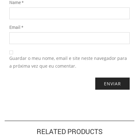
Name
*
Email
*
Guardar o meu nome, email e site neste navegador para
a próxima vez que eu comentar.
RELATED PRODUCTS