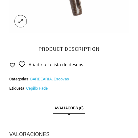
PRODUCT DESCRIPTION
Añadir a la lista de deseos
Categorias:
BARBEARIA
,
Escovas
Etiqueta:
Cepillo Fade
AVALIAÇÕES (0)
VALORACIONES