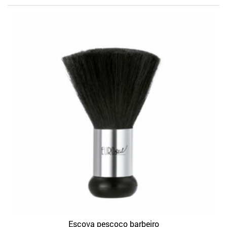
Escova pescoço barbeiro