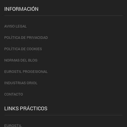
INFORMACIÓN
AVISO LEGAL
POLÍTICA DE PRIVACIDAD
POLÍTICA DE COOKIES
NORMAS DEL BLOG
EUROSTIL PROGESIONAL
INDUSTRIAS ORIOL
CONTACTO
LINKS PRÁCTICOS
EUROSTIL