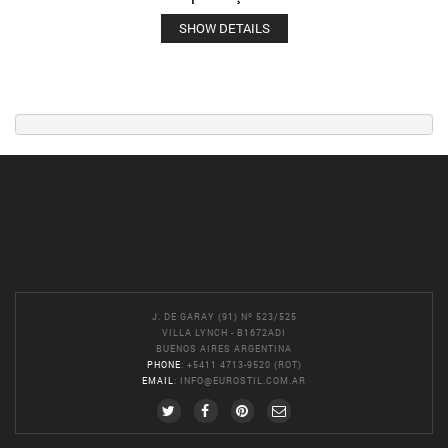
SHOW DETAILS
J. DE GARAY (91) Nº 523/525
VILLA LYNCH - B1672ADI
BUENOS AIRES ARGENTINA
PHONE
: +5411 4713-9520 (ROT)
EMAIL
:
INFO@EUROSTIL.COM.AR