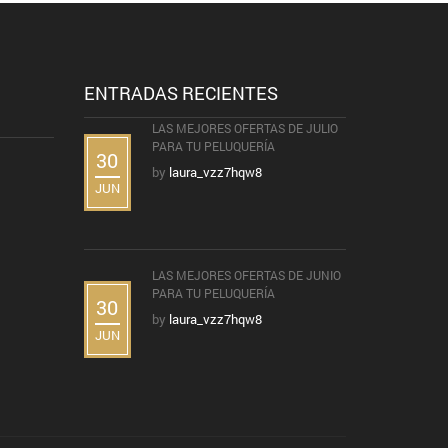
ENTRADAS RECIENTES
LAS MEJORES OFERTAS DE JULIO
PARA TU PELUQUERÍA
30
by
laura_vzz7hqw8
JUN
LAS MEJORES OFERTAS DE JUNIO
PARA TU PELUQUERÍA
30
by
laura_vzz7hqw8
JUN