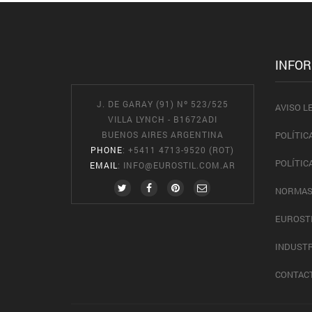
INFO
J. DE GARAY (91) Nº 523/525
AVISO L
VILLA LYNCH - B1672ADI
BUENOS AIRES ARGENTINA
POLÍTIC
PHONE
: +5411 4713-9520 (ROT)
POLÍTIC
EMAIL
:
INFO@EUROSTIL.COM.AR
NORMAS
EUROST
INDUSTR
CONTAC