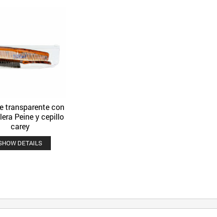
e transparente con
Quick View
Añadir a la lista de deseos
era Peine y cepillo
carey
SHOW DETAILS