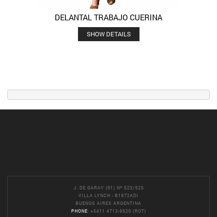
DELANTAL TRABAJO CUERINA
SHOW DETAILS
J. DE GARAY (91) Nº 523/525
VILLA LYNCH - B1672ADI
BUENOS AIRES ARGENTINA
PHONE
: +5411 4713-9520 (ROT)